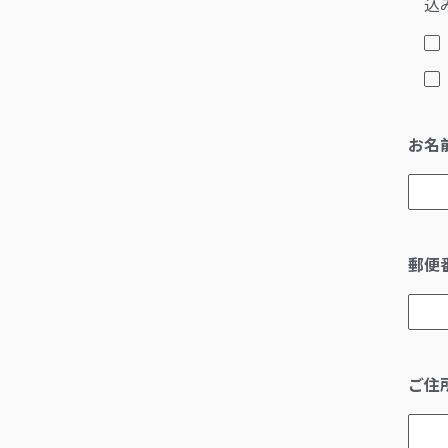
込
お名
郵便
ご住