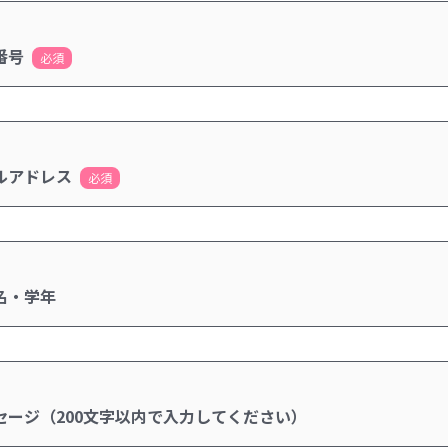
番号
必須
ルアドレス
必須
名・学年
セージ（200文字以内で入力してください）