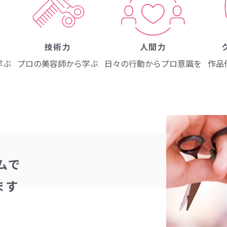
技術力
人間力
学ぶ
プロの美容師
から学ぶ
日々の行動から
プロ意識を
作品
ムで
ます